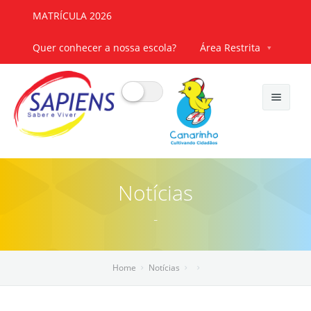
MATRÍCULA 2026
Quer conhecer a nossa escola?
Área Restrita
Início
Notícias
Nossa Escola
-
Quem somos
Mais Sapiens
Princípios pedagógicos
Núcleos de interesse
Trabalhe Conosco
Home
Notícias
Contato
Áreas de Estudo
Laboratórios
Cadastre-se