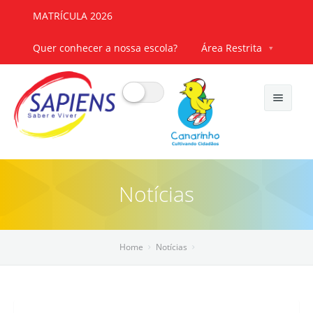
MATRÍCULA 2026
Quer conhecer a nossa escola?
Área Restrita
Início
Notícias
Nossa Escola
Quem somos
Mais Sapiens
Home
Notícias
Princípios pedagógicos
Núcleos de interesse
Trabalhe Conosco
Contato
Áreas de Estudo
Laboratórios
Cadastre-se