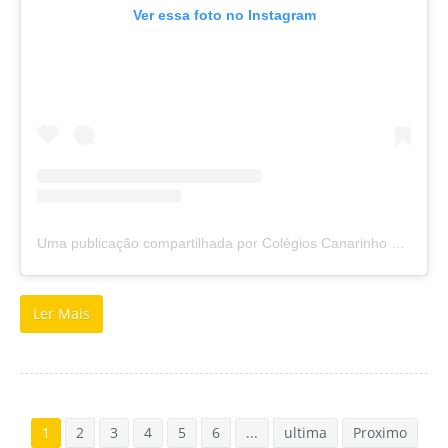
Ver essa foto no Instagram
Uma publicação compartilhada por Colégios Canarinho e Sapiens (@colegioscanarinhoesapiens)
Ler Mais
1
2
3
4
5
6
...
ultima
Proximo