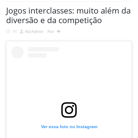
Jogos interclasses: muito além da
MATRÍCULA 2026
Como avaliamos nossos alunos
Biblioteca
diversão e da competição
Esportes
11
Abr
Admin
Por
Comunicação família-escola
Uniforme Escolar
Formação de professores
Ver essa foto no Instagram