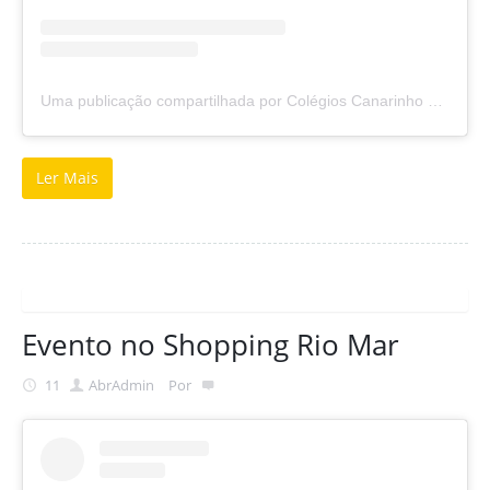
Uma publicação compartilhada por Colégios Canarinho e Sapiens (@colegioscanarinhoesapiens)
Ler Mais
Evento no Shopping Rio Mar
11
Abr
Admin
Por