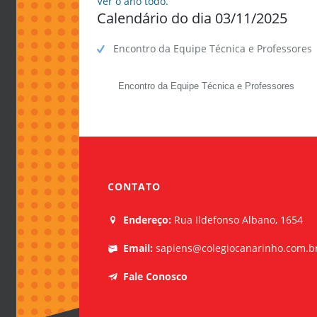
Ver o ano todo.
Calendário do dia 03/11/2025
MATRÍCULA 2026
Como avaliamos nossos alunos
Biblioteca
Encontro da Equipe Técnica e Professores
Esportes
Comunicação família-escola
Encontro da Equipe Técnica e Professores
Uniforme Escolar
Formação de professores
CONTATO
Endereço:
Rua Ildefonso Albano, 1654
Email:
sapiens@colegiocanarinho.com.b
Fale Conosco